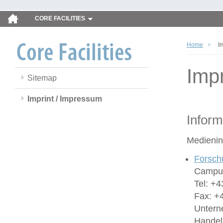
CORE FACILITIES
Home
I
Imp
Sitemap
Imprint / Impressum
Inform
Medienin
Forsch
Campus
Tel: +4
Fax: +
Untern
Handel