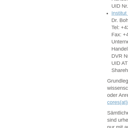
UID Nr
Institu
Dr. Bo
Tel: +4
Fax: +4
Untern
Handel
DVR Nr
UID A
Shareh
Grundlege
wissensc
oder Anr
cores(at)
Sämtlich
sind urhe
nur mit 