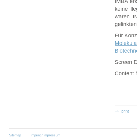
IMBA erk
keine ill
waren. I
gelinkte
Für Konze
Molekula
Biotech
Screen 
Content
print
Sitemap
Imprint / Impressum