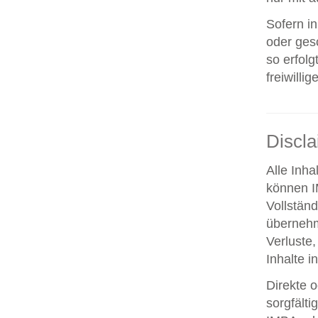
Sofern i
oder ges
so erfolg
freiwillig
Discl
Alle Inha
können IM
Vollstän
übernehm
Verluste,
Inhalte i
Direkte o
sorgfält