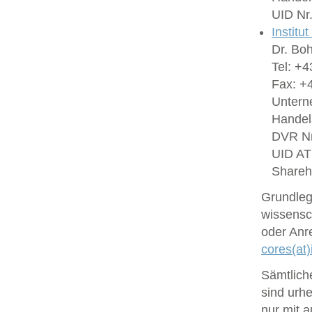
UID Nr
Institu
Dr. Bo
Tel: +4
Fax: +4
Untern
Handel
DVR Nr
UID A
Shareh
Grundlege
wissensc
oder Anr
cores(at)
Sämtlich
sind urhe
nur mit 