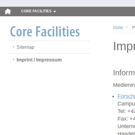
CORE FACILITIES
Home
I
Imp
Sitemap
Imprint / Impressum
Inform
Medienin
Forsch
Campus
Tel: +4
Fax: +
Untern
Handel