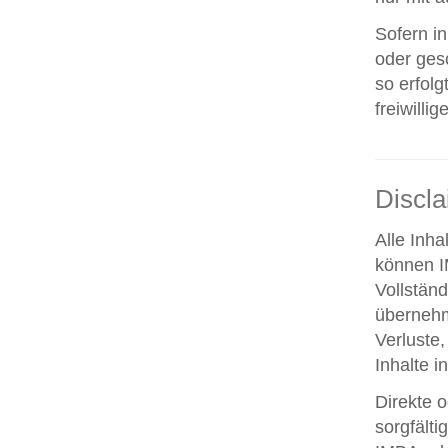
Sofern i
oder ges
so erfolg
freiwillig
Discl
Alle Inha
können IM
Vollstän
übernehm
Verluste,
Inhalte i
Direkte o
sorgfält