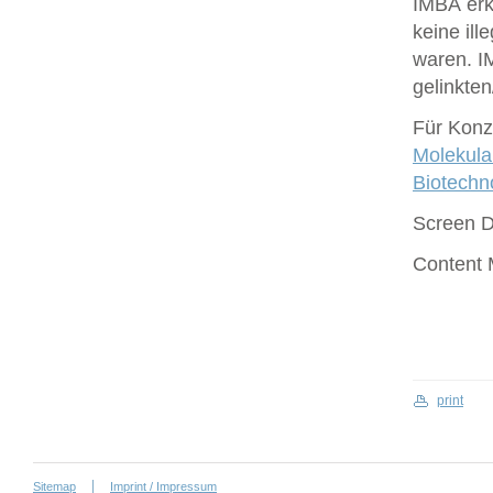
IMBA erk
keine ill
waren. I
gelinkte
Für Konze
Molekula
Biotech
Screen 
Content
print
Sitemap
Imprint / Impressum