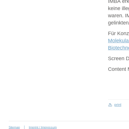
IMBA erk
keine ill
waren. I
gelinkte
Für Konze
Molekula
Biotech
Screen 
Content
print
Sitemap
Imprint / Impressum