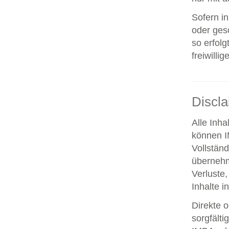
Sofern i
oder ges
so erfolg
freiwillig
Discl
Alle Inha
können IM
Vollstän
übernehm
Verluste,
Inhalte i
Direkte o
sorgfält