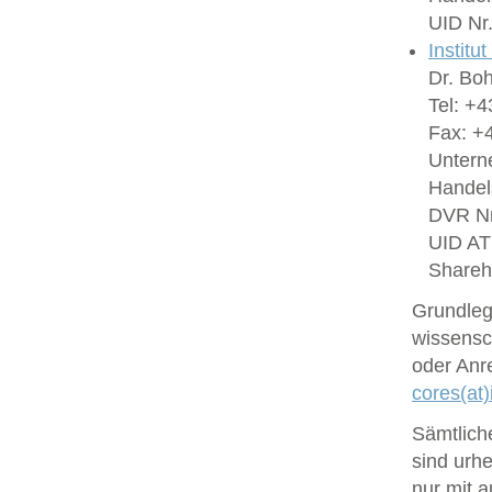
UID Nr
Institu
Dr. Bo
Tel: +4
Fax: +4
Untern
Handel
DVR Nr
UID A
Shareh
Grundlege
wissensc
oder Anr
cores(at)
Sämtlich
sind urhe
nur mit 