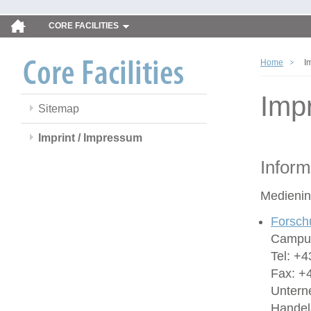
CORE FACILITIES
Home
I
Imp
Sitemap
Imprint / Impressum
Inform
Medienin
Forsch
Campus
Tel: +4
Fax: +
Untern
Handel