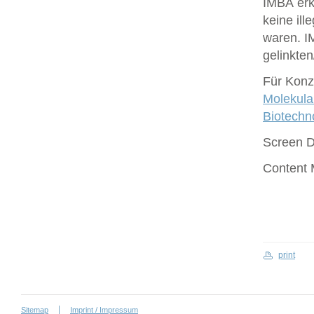
IMBA erk
keine ill
waren. I
gelinkte
Für Konze
Molekula
Biotech
Screen 
Content
print
Sitemap
Imprint / Impressum