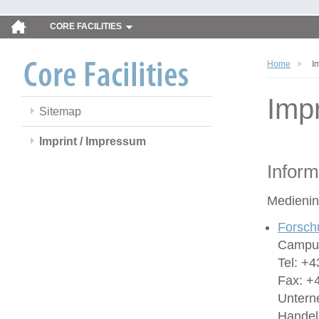
CORE FACILITIES
Home
I
Imp
Sitemap
Imprint / Impressum
Inform
Medienin
Forsch
Campus
Tel: +4
Fax: +
Untern
Handel