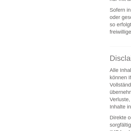
Sofern i
oder ges
so erfolg
freiwillig
Discl
Alle Inha
können IM
Vollstän
übernehm
Verluste,
Inhalte i
Direkte o
sorgfält