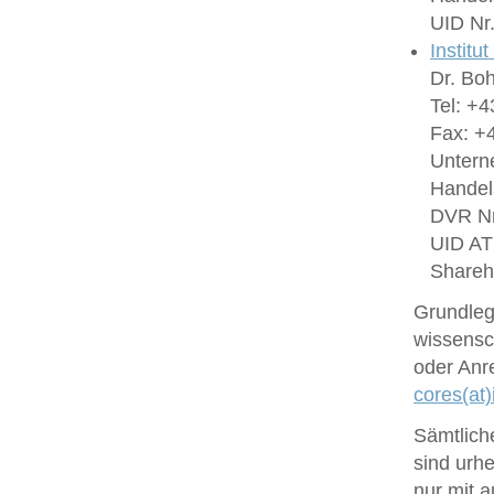
UID Nr
Institu
Dr. Bo
Tel: +4
Fax: +4
Untern
Handel
DVR Nr
UID A
Shareh
Grundlege
wissensc
oder Anr
cores(at)
Sämtlich
sind urhe
nur mit 