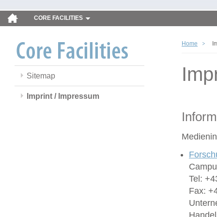
CORE FACILITIES
Home
I
Imp
Sitemap
Imprint / Impressum
Inform
Medienin
Forsch
Campus
Tel: +4
Fax: +
Untern
Handel