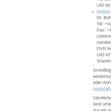
UID Nr
Institu
Dr. Bo
Tel: +4
Fax: +4
Untern
Handel
DVR Nr
UID A
Shareh
Grundlege
wissensc
oder Anr
cores(at)
Sämtlich
sind urhe
nur mit 