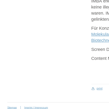
IMBA erk
keine ill
waren. I
gelinkte
Für Konze
Molekula
Biotech
Screen 
Content
print
Sitemap
Imprint / Impressum