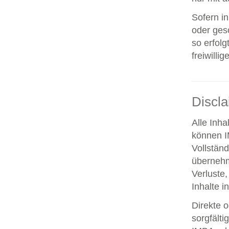
Sofern i
oder ges
so erfolg
freiwillig
Discl
Alle Inha
können IM
Vollstän
übernehm
Verluste,
Inhalte i
Direkte o
sorgfält