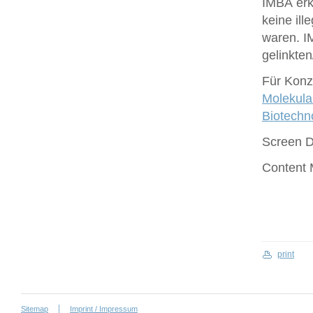
IMBA erk
keine ill
waren. I
gelinkte
Für Konze
Molekula
Biotech
Screen 
Content
print
Sitemap
Imprint / Impressum