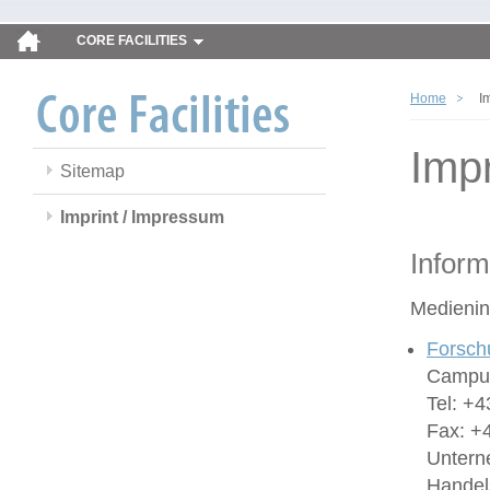
CORE FACILITIES
Home
I
Imp
Sitemap
Imprint / Impressum
Inform
Medienin
Forsch
Campus
Tel: +4
Fax: +
Untern
Handel