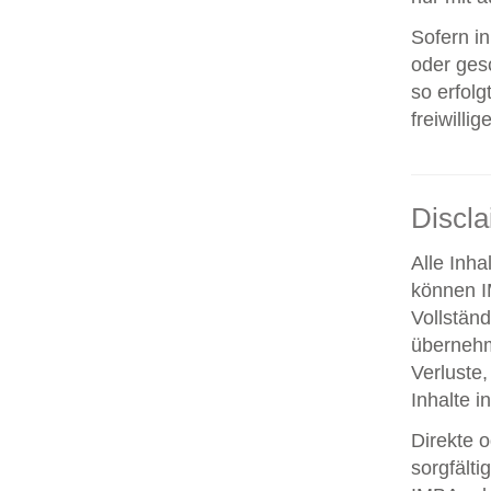
Sofern i
oder ges
so erfolg
freiwillig
Discl
Alle Inha
können IM
Vollstän
übernehm
Verluste,
Inhalte i
Direkte o
sorgfält