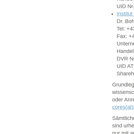
UID Nr
Institu
Dr. Bo
Tel: +4
Fax: +4
Untern
Handel
DVR Nr
UID A
Shareh
Grundlege
wissensc
oder Anr
cores(at)
Sämtlich
sind urhe
nur mit 