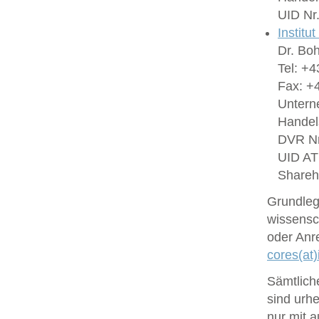
UID Nr
Institu
Dr. Bo
Tel: +4
Fax: +4
Untern
Handel
DVR Nr
UID A
Shareh
Grundlege
wissensc
oder Anr
cores(at)
Sämtlich
sind urhe
nur mit 