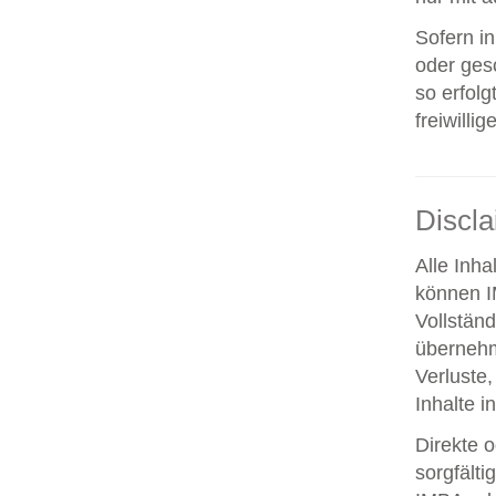
Sofern i
oder ges
so erfolg
freiwillig
Discl
Alle Inha
können IM
Vollstän
übernehm
Verluste,
Inhalte i
Direkte o
sorgfält