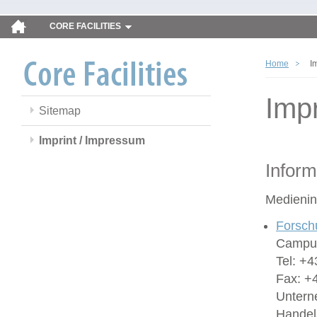
CORE FACILITIES
Home
I
Imp
Sitemap
Imprint / Impressum
Inform
Medienin
Forsch
Campus
Tel: +4
Fax: +
Untern
Handel