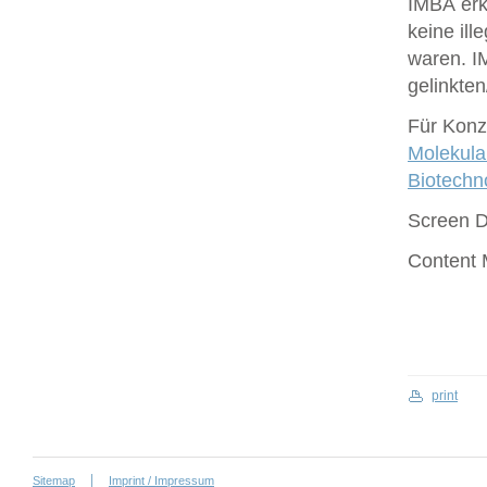
IMBA erk
keine ill
waren. I
gelinkte
Für Konze
Molekula
Biotech
Screen 
Content
print
Sitemap
Imprint / Impressum