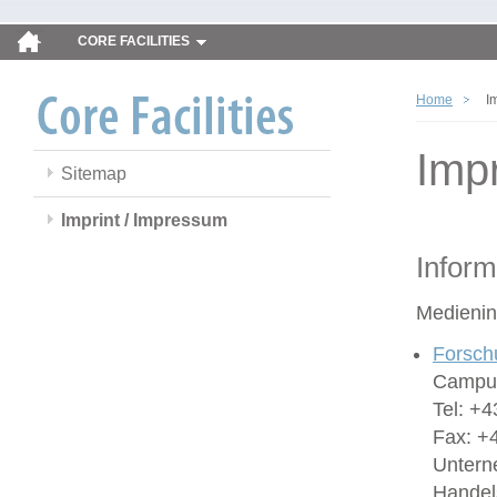
CORE FACILITIES
Home
I
Imp
Sitemap
Imprint / Impressum
Inform
Medienin
Forsch
Campus
Tel: +4
Fax: +
Untern
Handel