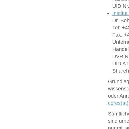
UID Nr
Institu
Dr. Bo
Tel: +4
Fax: +4
Untern
Handel
DVR Nr
UID A
Shareh
Grundlege
wissensc
oder Anr
cores(at)
Sämtlich
sind urhe
nur mit 