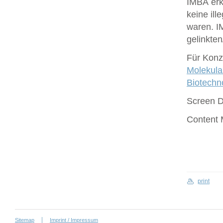
IMBA erk
keine ill
waren. I
gelinkte
Für Konze
Molekula
Biotech
Screen 
Content
print
Sitemap
Imprint / Impressum