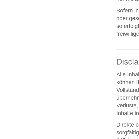
Sofern i
oder ges
so erfolg
freiwillig
Discl
Alle Inha
können IM
Vollstän
übernehm
Verluste,
Inhalte i
Direkte o
sorgfält