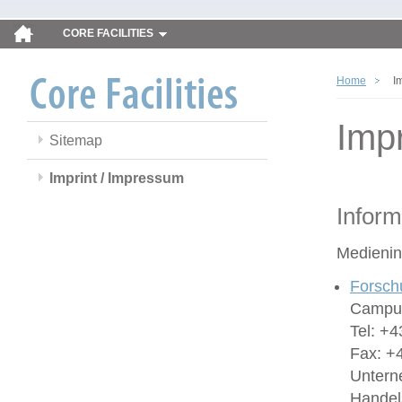
CORE FACILITIES
Home
I
Imp
Sitemap
Imprint / Impressum
Inform
Medienin
Forsch
Campus
Tel: +4
Fax: +
Untern
Handel