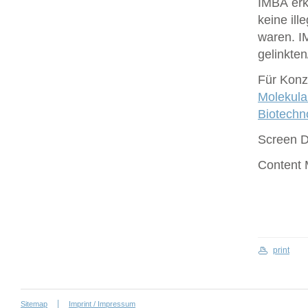
IMBA erk
keine ill
waren. I
gelinkte
Für Konze
Molekula
Biotech
Screen 
Content
print
Sitemap
Imprint / Impressum