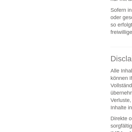
Sofern i
oder ges
so erfolg
freiwillig
Discl
Alle Inha
können IM
Vollstän
übernehm
Verluste,
Inhalte i
Direkte o
sorgfält