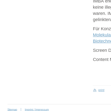
IMBA erk
keine ill
waren. I
gelinkte
Für Konze
Molekula
Biotech
Screen 
Content
print
Sitemap
Imprint / Impressum