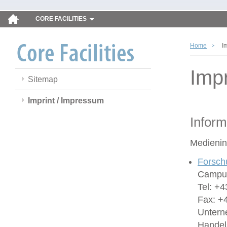
CORE FACILITIES
Home
I
Imp
Sitemap
Imprint / Impressum
Inform
Medienin
Forsch
Campus
Tel: +4
Fax: +
Untern
Handel