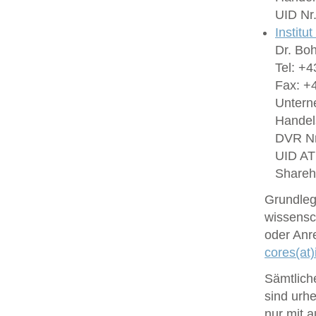
UID Nr
Institu
Dr. Bo
Tel: +4
Fax: +4
Untern
Handel
DVR Nr
UID A
Shareh
Grundlege
wissensc
oder Anr
cores(at)
Sämtlich
sind urhe
nur mit 