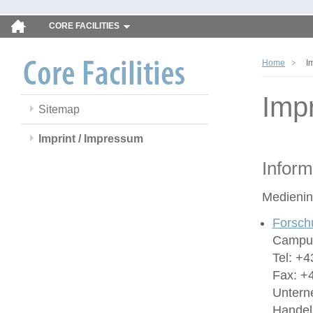
CORE FACILITIES
Home
I
Imp
Sitemap
Imprint / Impressum
Inform
Medienin
Forsch
Campus
Tel: +4
Fax: +
Untern
Handel