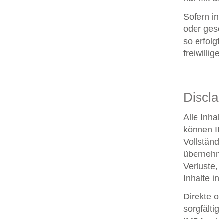
Sofern i
oder ges
so erfolg
freiwillig
Discl
Alle Inha
können IM
Vollstän
übernehm
Verluste,
Inhalte i
Direkte o
sorgfält