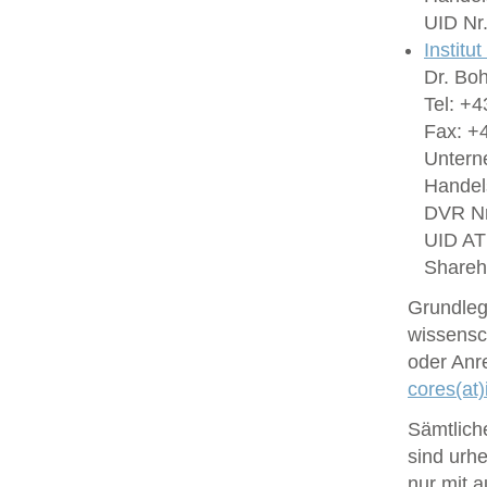
UID Nr
Institu
Dr. Bo
Tel: +4
Fax: +4
Untern
Handel
DVR Nr
UID A
Shareh
Grundlege
wissensc
oder Anr
cores(at)
Sämtlich
sind urhe
nur mit 