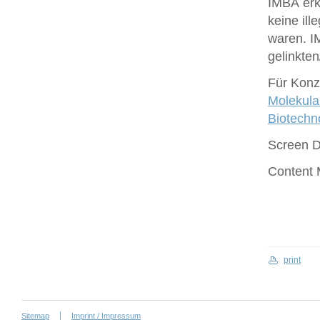
IMBA erk
keine ill
waren. I
gelinkte
Für Konze
Molekula
Biotech
Screen 
Content
print
Sitemap
Imprint / Impressum