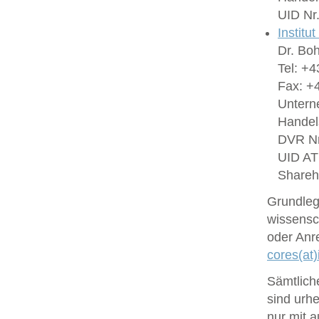
UID Nr
Institu
Dr. Bo
Tel: +4
Fax: +4
Untern
Handel
DVR Nr
UID A
Shareh
Grundlege
wissensc
oder Anr
cores(at)
Sämtlich
sind urhe
nur mit 