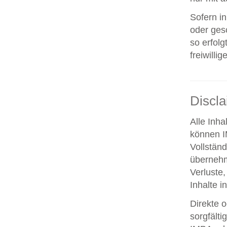
Sofern i
oder ges
so erfolg
freiwillig
Discl
Alle Inha
können IM
Vollstän
übernehm
Verluste,
Inhalte i
Direkte o
sorgfält