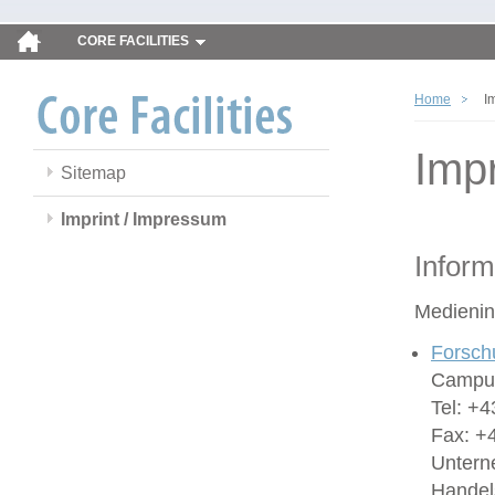
CORE FACILITIES
Home
I
Imp
Sitemap
Imprint / Impressum
Inform
Medienin
Forsch
Campus
Tel: +4
Fax: +
Untern
Handel