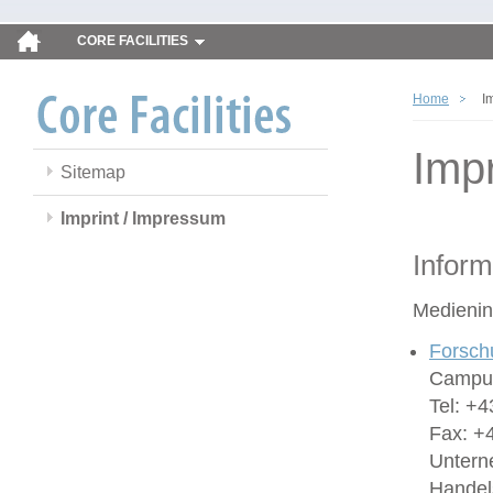
CORE FACILITIES
Home
I
Imp
Sitemap
Imprint / Impressum
Inform
Medienin
Forsch
Campus
Tel: +4
Fax: +
Untern
Handel