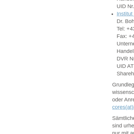
UID Nr
Institu
Dr. Bo
Tel: +4
Fax: +4
Untern
Handel
DVR Nr
UID A
Shareh
Grundlege
wissensc
oder Anr
cores(at)
Sämtlich
sind urhe
nur mit 