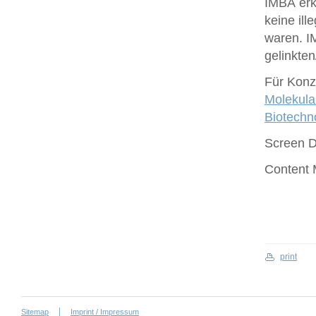
IMBA erk
keine ill
waren. I
gelinkte
Für Konze
Molekula
Biotech
Screen 
Content
print
Sitemap
Imprint / Impressum