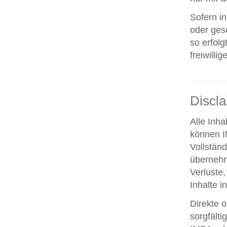
Sofern i
oder ges
so erfolg
freiwillig
Discl
Alle Inha
können IM
Vollstän
übernehm
Verluste,
Inhalte i
Direkte o
sorgfält