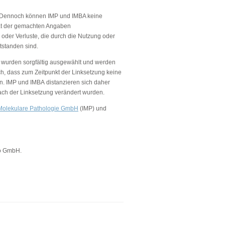
lt. Dennoch können IMP und IMBA keine
lität der gemachten Angaben
oder Verluste, die durch die Nutzung oder
tstanden sind.
s) wurden sorgfältig ausgewählt und werden
ch, dass zum Zeitpunkt der Linksetzung keine
en. IMP und IMBA distanzieren sich daher
 nach der Linksetzung verändert wurden.
r Molekulare Pathologie GmbH
(IMP) und
o GmbH.