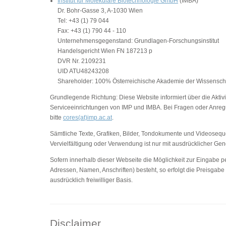
Institut für Molekulare Biotechnologie GmbH
(IMBA)
Dr. Bohr-Gasse 3, A-1030 Wien
Tel: +43 (1) 79 044
Fax: +43 (1) 790 44 - 110
Unternehmensgegenstand: Grundlagen-Forschungsinstitut
Handelsgericht Wien FN 187213 p
DVR Nr. 2109231
UID ATU48243208
Shareholder: 100% Österreichische Akademie der Wissensch
Grundlegende Richtung: Diese Website informiert über die Aktivi
Serviceeinrichtungen von IMP und IMBA. Bei Fragen oder Anreg
bitte
cores(at)imp.ac.at
.
Sämtliche Texte, Grafiken, Bilder, Tondokumente und Videosequ
Vervielfältigung oder Verwendung ist nur mit ausdrücklicher G
Sofern innerhalb dieser Webseite die Möglichkeit zur Eingabe pe
Adressen, Namen, Anschriften) besteht, so erfolgt die Preisgabe
ausdrücklich freiwilliger Basis.
Disclaimer