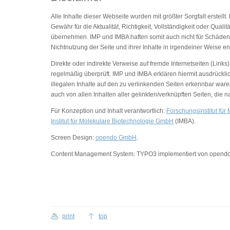
Alle Inhalte dieser Webseite wurden mit größter Sorgfalt erstel
Gewähr für die Aktualität, Richtigkeit, Vollständigkeit oder Qua
übernehmen. IMP und IMBA haften somit auch nicht für Schäden 
Nichtnutzung der Seite und ihrer Inhalte in irgendeiner Weise en
Direkte oder indirekte Verweise auf fremde Internetseiten (Link
regelmäßig überprüft. IMP und IMBA erklären hiermit ausdrückli
illegalen Inhalte auf den zu verlinkenden Seiten erkennbar war
auch von allen Inhalten aller gelinkten/verknüpften Seiten, die
Für Konzeption und Inhalt verantwortlich:
Forschungsinstitut fü
Institut für Molekulare Biotechnologie GmbH
(IMBA).
Screen Design:
opendo GmbH
.
Content Management System: TYPO3 implementiert von opend
print
top