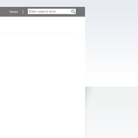
News
m