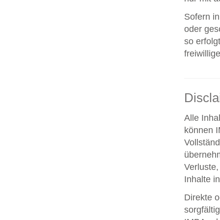
Sofern i
oder ges
so erfolg
freiwillig
Discl
Alle Inha
können IM
Vollstän
übernehm
Verluste,
Inhalte i
Direkte o
sorgfält