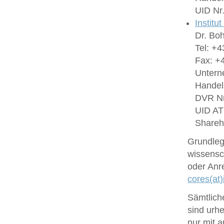
UID Nr
Institu
Dr. Bo
Tel: +4
Fax: +4
Untern
Handel
DVR Nr
UID A
Shareh
Grundlege
wissensc
oder Anr
cores(at)
Sämtlich
sind urhe
nur mit 