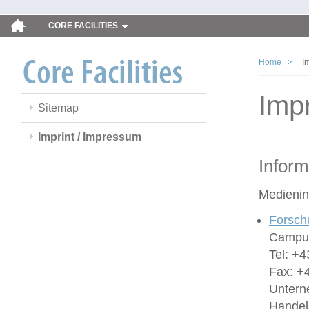
CORE FACILITIES
Home
I
Imp
Sitemap
Imprint / Impressum
Inform
Medienin
Forsch
Campus
Tel: +4
Fax: +
Untern
Handel