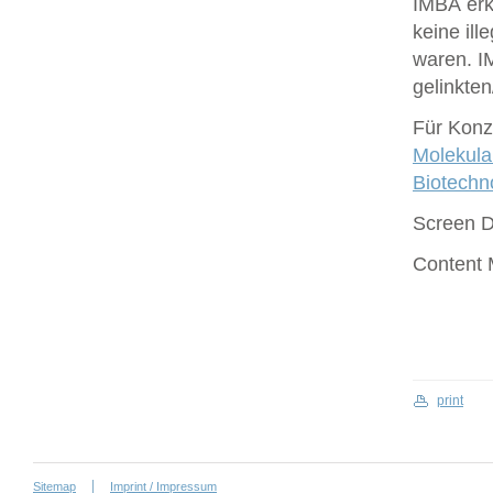
IMBA erk
keine ill
waren. I
gelinkte
Für Konze
Molekula
Biotech
Screen 
Content
print
Sitemap
Imprint / Impressum