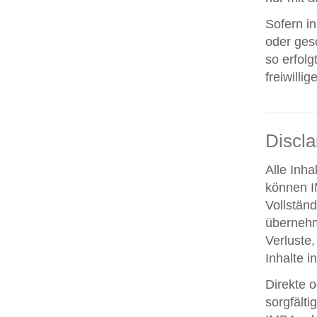
Sofern i
oder ges
so erfolg
freiwillig
Discl
Alle Inha
können IM
Vollstän
übernehm
Verluste,
Inhalte i
Direkte o
sorgfält