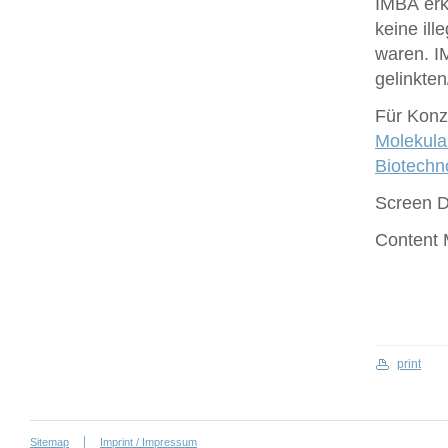
IMBA erk
keine ill
waren. I
gelinkte
Für Konze
Molekula
Biotech
Screen 
Content
print
Sitemap
Imprint / Impressum