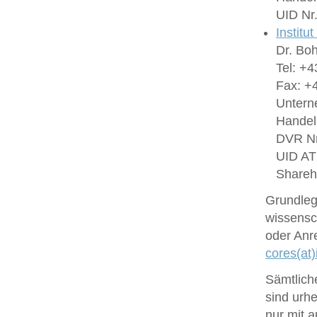
UID Nr
Institu
Dr. Bo
Tel: +4
Fax: +4
Untern
Handel
DVR Nr
UID A
Shareh
Grundlege
wissensc
oder Anr
cores(at)
Sämtlich
sind urhe
nur mit 