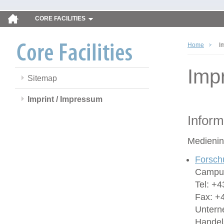
CORE FACILITIES
Home
I
Imp
Sitemap
Imprint / Impressum
Inform
Medienin
Forsch
Campus
Tel: +4
Fax: +
Untern
Handel