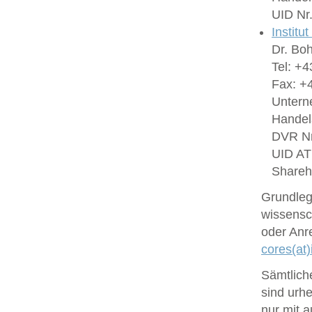
UID Nr
Institu
Dr. Bo
Tel: +4
Fax: +4
Untern
Handel
DVR Nr
UID A
Shareh
Grundlege
wissensc
oder Anr
cores(at)
Sämtlich
sind urhe
nur mit 