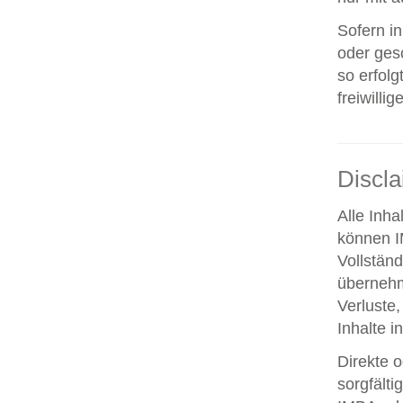
Sofern i
oder ges
so erfolg
freiwillig
Discl
Alle Inha
können IM
Vollstän
übernehm
Verluste,
Inhalte i
Direkte o
sorgfält