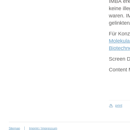
IMBA erk
keine ill
waren. I
gelinkte
Für Konze
Molekula
Biotech
Screen 
Content
print
Sitemap
Imprint / Impressum