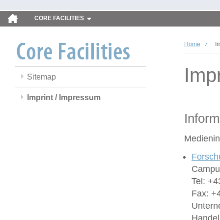
CORE FACILITIES
Home
I
Imp
Sitemap
Imprint / Impressum
Inform
Medienin
Forsch
Campus
Tel: +4
Fax: +
Untern
Handel