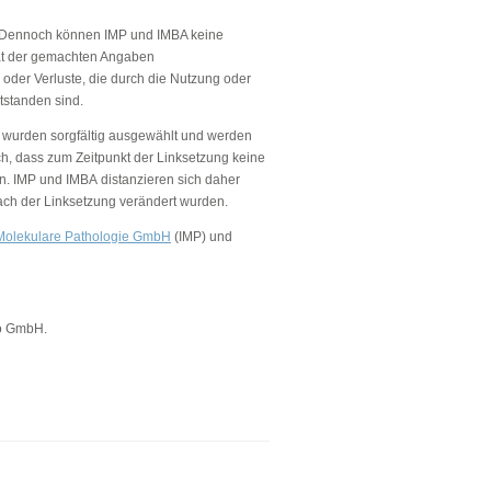
lt. Dennoch können IMP und IMBA keine
lität der gemachten Angaben
oder Verluste, die durch die Nutzung oder
tstanden sind.
s) wurden sorgfältig ausgewählt und werden
ch, dass zum Zeitpunkt der Linksetzung keine
en. IMP und IMBA distanzieren sich daher
 nach der Linksetzung verändert wurden.
r Molekulare Pathologie GmbH
(IMP) und
o GmbH.