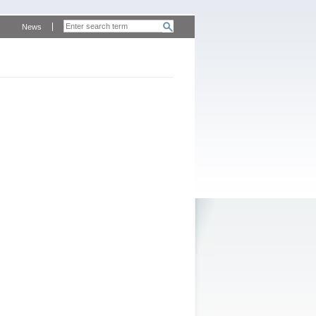
News
m