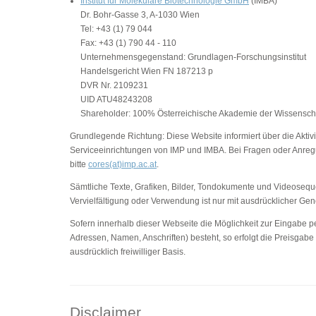
Institut für Molekulare Biotechnologie GmbH
(IMBA)
Dr. Bohr-Gasse 3, A-1030 Wien
Tel: +43 (1) 79 044
Fax: +43 (1) 790 44 - 110
Unternehmensgegenstand: Grundlagen-Forschungsinstitut
Handelsgericht Wien FN 187213 p
DVR Nr. 2109231
UID ATU48243208
Shareholder: 100% Österreichische Akademie der Wissensch
Grundlegende Richtung: Diese Website informiert über die Aktivi
Serviceeinrichtungen von IMP und IMBA. Bei Fragen oder Anreg
bitte
cores(at)imp.ac.at
.
Sämtliche Texte, Grafiken, Bilder, Tondokumente und Videosequ
Vervielfältigung oder Verwendung ist nur mit ausdrücklicher G
Sofern innerhalb dieser Webseite die Möglichkeit zur Eingabe pe
Adressen, Namen, Anschriften) besteht, so erfolgt die Preisgabe
ausdrücklich freiwilliger Basis.
Disclaimer