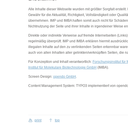
Alle Inhalte dieser Webseite wurden mit größter Sorgfalt erstel
Gewähr für die Aktualität, Richtigkeit, Vollständigkeit oder Qua
übernehmen. IMP und IMBA haften somit auch nicht für Schäden 
Nichtnutzung der Seite und ihrer Inhalte in irgendeiner Weise en
Direkte oder indirekte Verweise auf fremde Internetseiten (Link
regelmäßig überprüft. IMP und IMBA erklären hiermit ausdrückli
illegalen Inhalte auf den zu verlinkenden Seiten erkennbar war
auch von allen Inhalten aller gelinkten/verknüpften Seiten, die
Für Konzeption und Inhalt verantwortlich:
Forschungsinstitut fü
Institut für Molekulare Biotechnologie GmbH
(IMBA).
Screen Design:
opendo GmbH
.
Content Management System: TYPO3 implementiert von opend
print
top