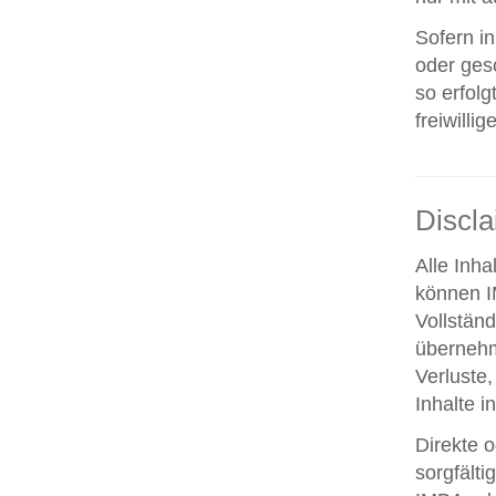
Sofern i
oder ges
so erfolg
freiwillig
Discl
Alle Inha
können IM
Vollstän
übernehm
Verluste,
Inhalte i
Direkte o
sorgfält