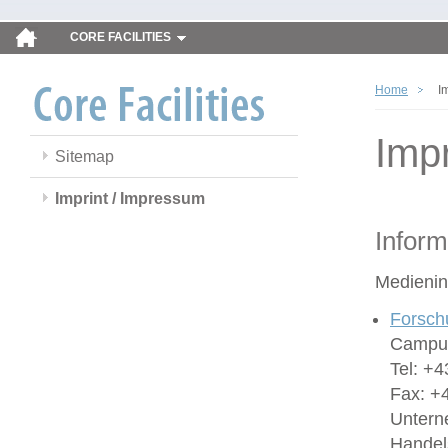
CORE FACILITIES
Home
I
Imp
Sitemap
Imprint / Impressum
Inform
Medienin
Forsch
Campus
Tel: +4
Fax: +
Untern
Handel