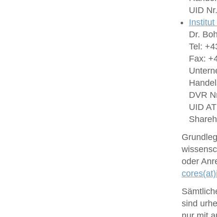
UID Nr
Institu
Dr. Bo
Tel: +4
Fax: +4
Untern
Handel
DVR Nr
UID A
Shareh
Grundlege
wissensc
oder Anr
cores(at)
Sämtlich
sind urhe
nur mit 