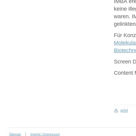
IMBA erk
keine ill
waren. I
gelinkte
Für Konze
Molekula
Biotech
Screen 
Content
print
Sitemap
Imprint / Impressum