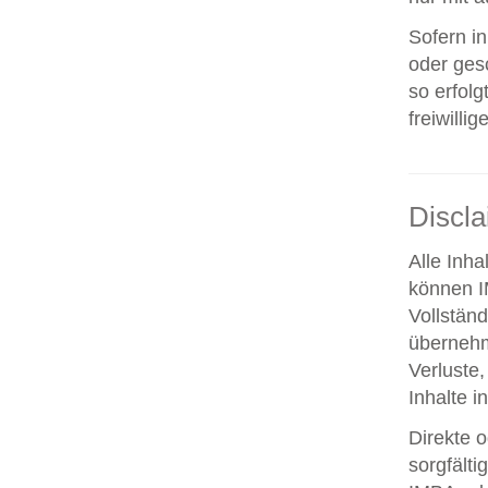
Sofern i
oder ges
so erfolg
freiwillig
Discl
Alle Inha
können IM
Vollstän
übernehm
Verluste,
Inhalte i
Direkte o
sorgfält