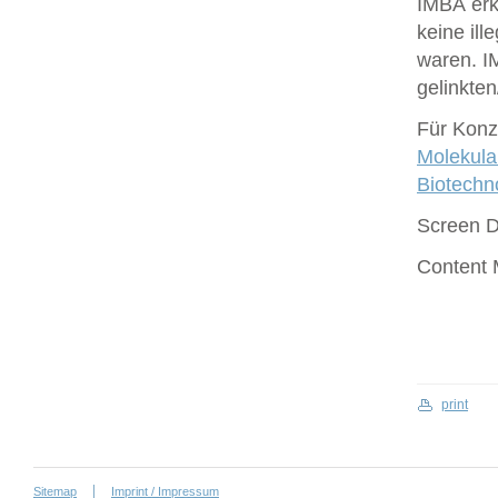
IMBA erk
keine ill
waren. I
gelinkte
Für Konze
Molekula
Biotech
Screen 
Content
print
Sitemap
Imprint / Impressum