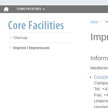
CORE FACILITIES
Home
I
Imp
Sitemap
Imprint / Impressum
Inform
Medienin
Forsch
Campus
Tel: +4
Fax: +
Untern
Handel