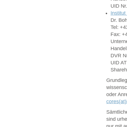
UID Nr
Institu
Dr. Bo
Tel: +4
Fax: +4
Untern
Handel
DVR Nr
UID A
Shareh
Grundlege
wissensc
oder Anr
cores(at)
Sämtlich
sind urhe
nur mit 