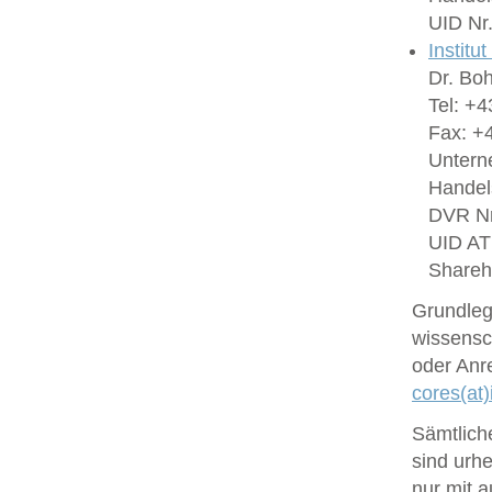
UID Nr
Institu
Dr. Bo
Tel: +4
Fax: +4
Untern
Handel
DVR Nr
UID A
Shareh
Grundlege
wissensc
oder Anr
cores(at)
Sämtlich
sind urhe
nur mit 