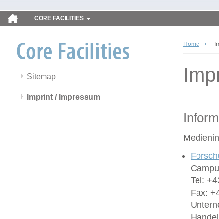
CORE FACILITIES
Home
I
Imp
Sitemap
Imprint / Impressum
Inform
Medienin
Forsch
Campus
Tel: +4
Fax: +
Untern
Handel