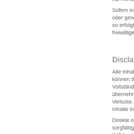
Sofern i
oder ges
so erfolg
freiwillig
Discl
Alle Inha
können IM
Vollstän
übernehm
Verluste,
Inhalte i
Direkte o
sorgfält