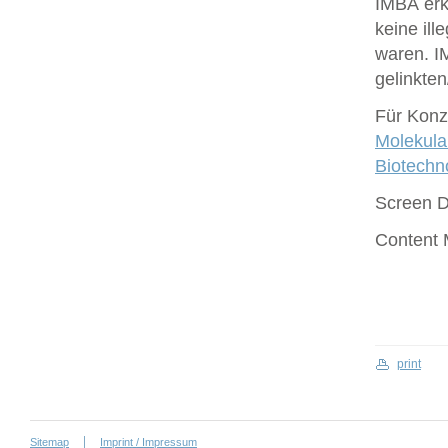
IMBA erk
keine ill
waren. I
gelinkte
Für Konze
Molekula
Biotech
Screen 
Content
print
Sitemap
Imprint / Impressum