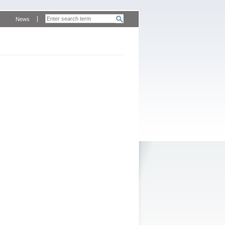
News
m