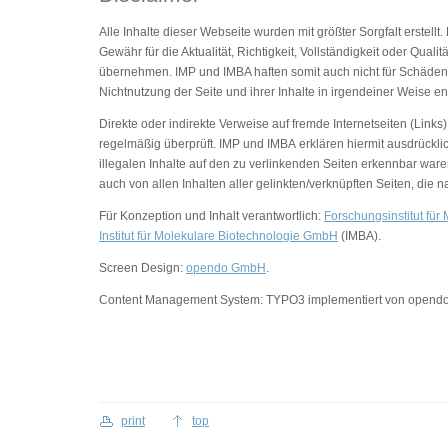
Alle Inhalte dieser Webseite wurden mit größter Sorgfalt erstel
Gewähr für die Aktualität, Richtigkeit, Vollständigkeit oder Qua
übernehmen. IMP und IMBA haften somit auch nicht für Schäden 
Nichtnutzung der Seite und ihrer Inhalte in irgendeiner Weise en
Direkte oder indirekte Verweise auf fremde Internetseiten (Link
regelmäßig überprüft. IMP und IMBA erklären hiermit ausdrückli
illegalen Inhalte auf den zu verlinkenden Seiten erkennbar war
auch von allen Inhalten aller gelinkten/verknüpften Seiten, die
Für Konzeption und Inhalt verantwortlich:
Forschungsinstitut fü
Institut für Molekulare Biotechnologie GmbH
(IMBA).
Screen Design:
opendo GmbH
.
Content Management System: TYPO3 implementiert von opend
print
top