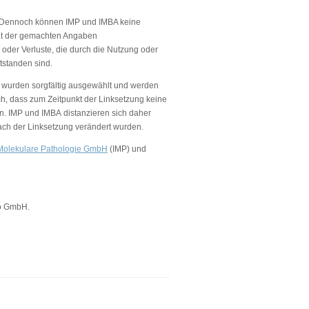
lt. Dennoch können IMP und IMBA keine
lität der gemachten Angaben
oder Verluste, die durch die Nutzung oder
tstanden sind.
s) wurden sorgfältig ausgewählt und werden
ch, dass zum Zeitpunkt der Linksetzung keine
en. IMP und IMBA distanzieren sich daher
 nach der Linksetzung verändert wurden.
r Molekulare Pathologie GmbH
(IMP) und
o GmbH.