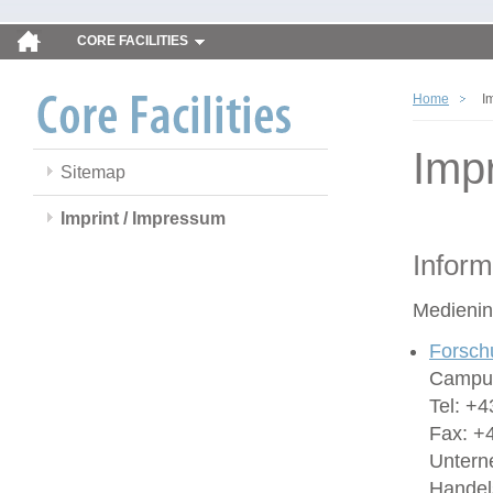
CORE FACILITIES
Home
I
Imp
Sitemap
Imprint / Impressum
Inform
Medienin
Forsch
Campus
Tel: +4
Fax: +
Untern
Handel