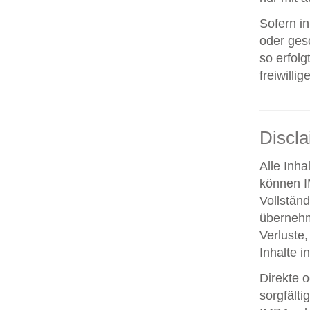
Sofern i
oder ges
so erfolg
freiwillig
Discl
Alle Inha
können IM
Vollstän
übernehm
Verluste,
Inhalte i
Direkte o
sorgfält