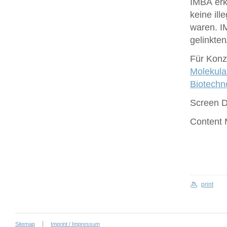
IMBA erk
keine ill
waren. I
gelinkte
Für Konze
Molekula
Biotech
Screen 
Content
print
Sitemap
Imprint / Impressum