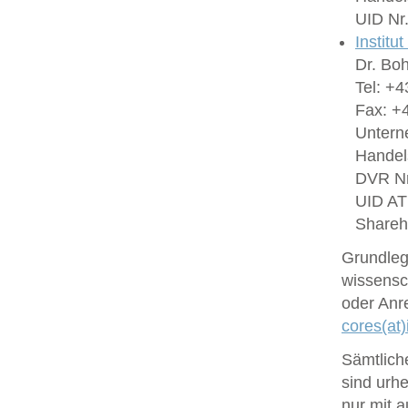
UID Nr
Institu
Dr. Bo
Tel: +4
Fax: +4
Untern
Handel
DVR Nr
UID A
Shareh
Grundlege
wissensc
oder Anr
cores(at)
Sämtlich
sind urhe
nur mit 