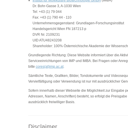
Institut für Molekulare Biotechnologie GmbH
(IMBA)
Dr. Bohr-Gasse 3, A-1030 Wien
Tel: +43 (1) 79 044
Fax: +43 (1) 790 44 - 110
Unternehmensgegenstand: Grundlagen-Forschungsinstitut
Handelsgericht Wien FN 187213 p
DVR Nr. 2109231
UID ATU48243208
Shareholder: 100% Österreichische Akademie der Wissensch
Grundlegende Richtung: Diese Website informiert über die Aktivi
Serviceeinrichtungen von IMP und IMBA. Bei Fragen oder Anreg
bitte
cores(at)imp.ac.at
.
Sämtliche Texte, Grafiken, Bilder, Tondokumente und Videosequ
Vervielfältigung oder Verwendung ist nur mit ausdrücklicher G
Sofern innerhalb dieser Webseite die Möglichkeit zur Eingabe pe
Adressen, Namen, Anschriften) besteht, so erfolgt die Preisgabe
ausdrücklich freiwilliger Basis.
Disclaimer