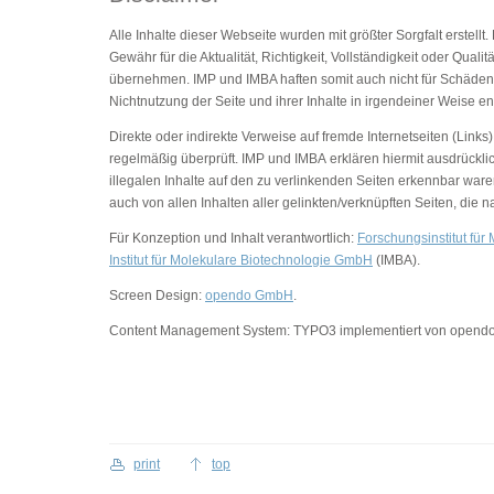
Alle Inhalte dieser Webseite wurden mit größter Sorgfalt erstel
Gewähr für die Aktualität, Richtigkeit, Vollständigkeit oder Qua
übernehmen. IMP und IMBA haften somit auch nicht für Schäden 
Nichtnutzung der Seite und ihrer Inhalte in irgendeiner Weise en
Direkte oder indirekte Verweise auf fremde Internetseiten (Link
regelmäßig überprüft. IMP und IMBA erklären hiermit ausdrückli
illegalen Inhalte auf den zu verlinkenden Seiten erkennbar war
auch von allen Inhalten aller gelinkten/verknüpften Seiten, die
Für Konzeption und Inhalt verantwortlich:
Forschungsinstitut fü
Institut für Molekulare Biotechnologie GmbH
(IMBA).
Screen Design:
opendo GmbH
.
Content Management System: TYPO3 implementiert von opend
print
top