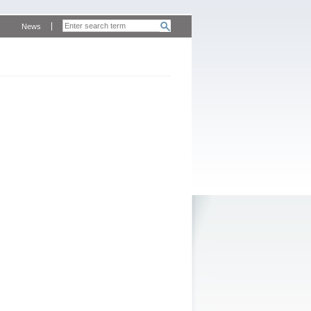
News
m