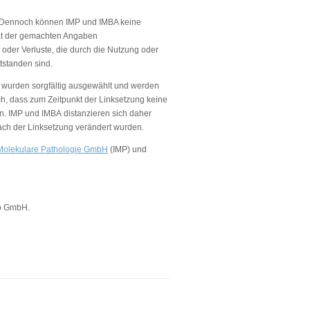
lt. Dennoch können IMP und IMBA keine
lität der gemachten Angaben
oder Verluste, die durch die Nutzung oder
tstanden sind.
s) wurden sorgfältig ausgewählt und werden
ch, dass zum Zeitpunkt der Linksetzung keine
en. IMP und IMBA distanzieren sich daher
 nach der Linksetzung verändert wurden.
r Molekulare Pathologie GmbH
(IMP) und
o GmbH.