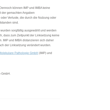
lt. Dennoch können IMP und IMBA keine
lität der gemachten Angaben
oder Verluste, die durch die Nutzung oder
tstanden sind.
s) wurden sorgfältig ausgewählt und werden
ch, dass zum Zeitpunkt der Linksetzung keine
en. IMP und IMBA distanzieren sich daher
 nach der Linksetzung verändert wurden.
r Molekulare Pathologie GmbH
(IMP) und
o GmbH.