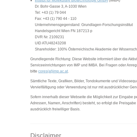
Institut für Molekulare Biotechnologie GmbH
(IMBA)
Dr. Bohr-Gasse 3, A-1030 Wien
Tel: +43 (1) 79 044
Fax: +43 (1) 790 44 - 110
Unternehmensgegenstand: Grundlagen-Forschungsinstitut
Handelsgericht Wien FN 187213 p
DVR Nr. 2109231
UID ATU48243208
Shareholder: 100% Österreichische Akademie der Wissensch
Grundlegende Richtung: Diese Website informiert über die Aktivi
Serviceeinrichtungen von IMP und IMBA. Bei Fragen oder Anreg
bitte
cores(at)imp.ac.at
.
Sämtliche Texte, Grafiken, Bilder, Tondokumente und Videosequ
Vervielfältigung oder Verwendung ist nur mit ausdrücklicher G
Sofern innerhalb dieser Webseite die Möglichkeit zur Eingabe pe
Adressen, Namen, Anschriften) besteht, so erfolgt die Preisgabe
ausdrücklich freiwilliger Basis.
Disclaimer