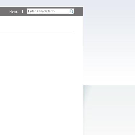
News
m