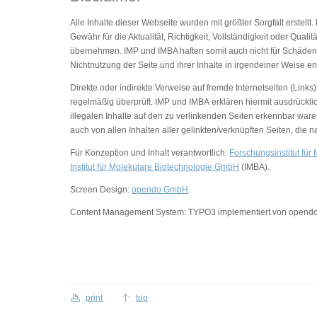
Alle Inhalte dieser Webseite wurden mit größter Sorgfalt erstel
Gewähr für die Aktualität, Richtigkeit, Vollständigkeit oder Qua
übernehmen. IMP und IMBA haften somit auch nicht für Schäden 
Nichtnutzung der Seite und ihrer Inhalte in irgendeiner Weise en
Direkte oder indirekte Verweise auf fremde Internetseiten (Link
regelmäßig überprüft. IMP und IMBA erklären hiermit ausdrückli
illegalen Inhalte auf den zu verlinkenden Seiten erkennbar war
auch von allen Inhalten aller gelinkten/verknüpften Seiten, die
Für Konzeption und Inhalt verantwortlich:
Forschungsinstitut fü
Institut für Molekulare Biotechnologie GmbH
(IMBA).
Screen Design:
opendo GmbH
.
Content Management System: TYPO3 implementiert von opend
print
top